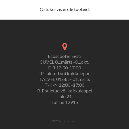
Ostukorvis ei ole tooteid.
Ecoscooter Eesti
SUVEL 01.märts.-01.okt.
E-R 12:00-17:00
L-P suletud või kokkuleppel
TALVEL 01.okt - 01.märts
T-K-N 12:00 -17:00
R-E suletud või kokkuleppel
Laki 21
Tallinn 12915
© 2016 Ecoscooter.