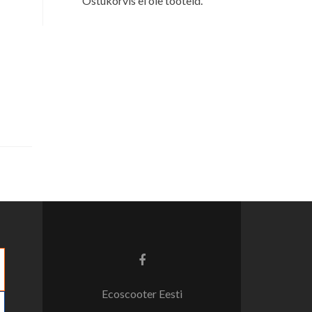
Ostukorvis ei ole tooteid.
Facebook
link
Ecoscooter Eesti