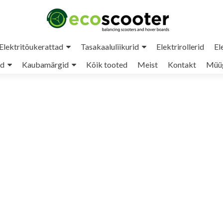
Elektritõukerattad
Tasakaaluliikurid
Elektrirollerid
El
ud
Kaubamärgid
Kõik tooted
Meist
Kontakt
Müüg