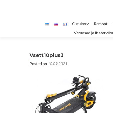
Skip
Ostukorv
Remont
to
Varuosad ja lisatarvik
content
Vsett10plus3
Posted on
10.09.2021