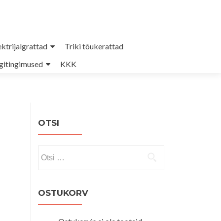
ektrijalgrattad
Triki tõukerattad
itingimused
KKK
OTSI
Otsi:
OSTUKORV