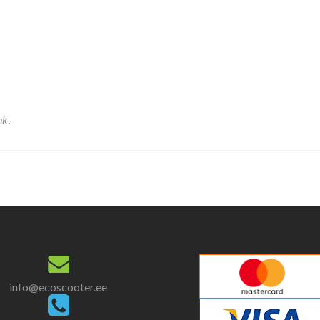
nk
.
info@ecoscooter.ee