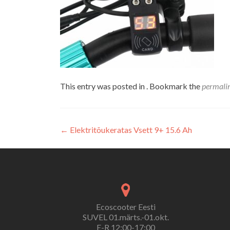
This entry was posted in . Bookmark the
permali
Navigeerimine
←
Elektritõukeratas Vsett 9+ 15.6 Ah
Ecoscooter Eesti
SUVEL 01.märts.-01.okt.
E-R 12:00-17:00