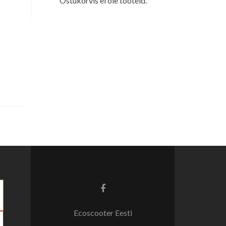
Ostukorvis ei ole tooteid.
Facebook
link
Ecoscooter Eesti