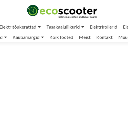
Elektritõukerattad
Tasakaaluliikurid
Elektrirollerid
El
ud
Kaubamärgid
Kõik tooted
Meist
Kontakt
Müüg