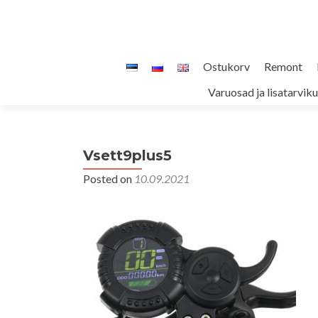
Skip
Ostukorv
Remont
to
Varuosad ja lisatarvik
content
Vsett9plus5
Posted on
10.09.2021