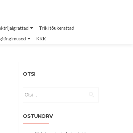
ektrijalgrattad
Triki tõukerattad
itingimused
KKK
OTSI
Otsi:
OSTUKORV