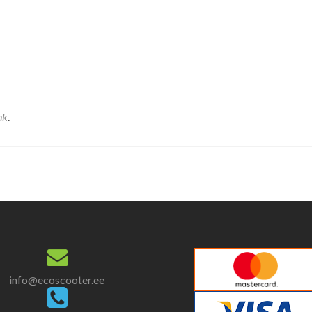
nk
.
info@ecoscooter.ee