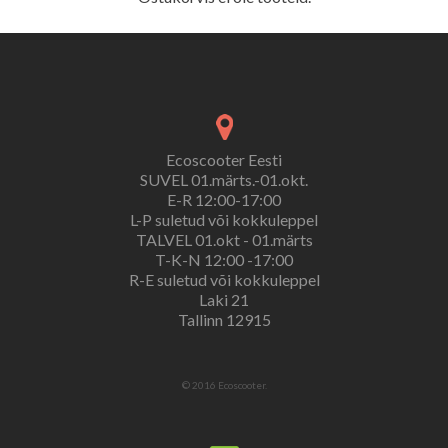
Ecoscooter Eesti
SUVEL 01.märts.-01.okt.
E-R 12:00-17:00
L-P suletud või kokkuleppel
TALVEL 01.okt - 01.märts
T-K-N 12:00 -17:00
R-E suletud või kokkuleppel
Laki 21
Tallinn 12915
© 2016 Ecoscooter.