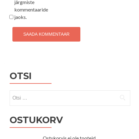
järgmiste
kommentaaride
jaoks.
OTSI
Otsi:
OSTUKORV
Ostukorvis ei ole tooteid.