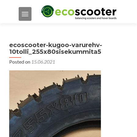
TOGGLE NAVIGATION
ecoscooter-kugoo-varurehv-
10tolli_255x80sisekummita5
Posted on
15.06.2021