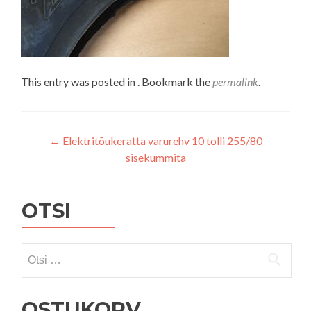
This entry was posted in . Bookmark the
permalink
.
Navigeerimine
←
Elektritõukeratta varurehv 10 tolli 255/80
sisekummita
OTSI
Otsi:
OSTUKORV