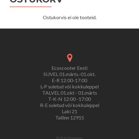
Ostukorvis ei ole tooteid.
Ecoscooter Eesti
SUVEL 01.märts.-01.okt.
E-R 12:00-17:00
L-P suletud või kokkuleppel
TALVEL 01.okt - 01.märts
T-K-N 12:00 -17:00
R-E suletud või kokkuleppel
Laki 21
Tallinn 12915
© 2016 Ecoscooter.