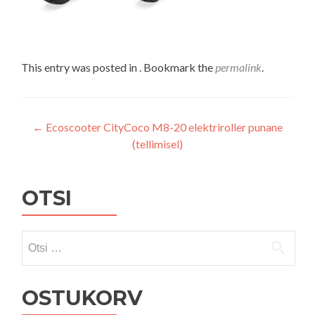
This entry was posted in . Bookmark the
permalink
.
Navigeerimine
←
Ecoscooter CityCoco M8-20 elektriroller punane
(tellimisel)
OTSI
Otsi:
OSTUKORV