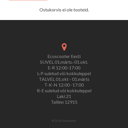
Ostukorvis ei ole tooteid.
Ecoscooter Eesti
SUVEL 01.märts.-01.okt.
E-R 12:00-17:00
L-P suletud või kokkuleppel
TALVEL 01.okt - 01.märts
T-K-N 12:00 -17:00
R-E suletud või kokkuleppel
Laki 21
Tallinn 12915
© 2016 Ecoscooter.