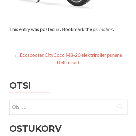
This entry was posted in . Bookmark the
permalink
.
Navigeerimine
←
Ecoscooter CityCoco M8-20 elektriroller punane
(tellimisel)
OTSI
Otsi:
OSTUKORV