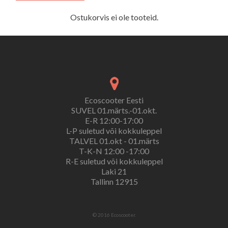
Ostukorvis ei ole tooteid.
Ecoscooter Eesti
SUVEL 01.märts.-01.okt.
E-R 12:00-17:00
L-P suletud või kokkuleppel
TALVEL 01.okt - 01.märts
T-K-N 12:00 -17:00
R-E suletud või kokkuleppel
Laki 21
Tallinn 12915
© 2016 Ecoscooter.