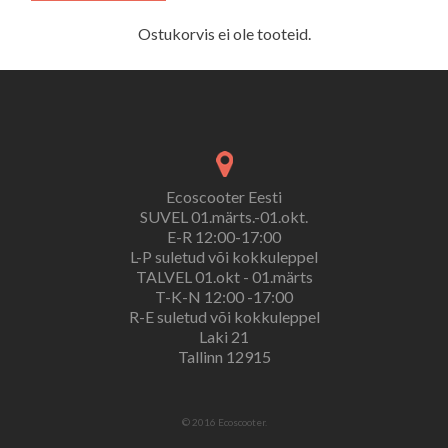
Ostukorvis ei ole tooteid.
Ecoscooter Eesti
SUVEL 01.märts.-01.okt.
E-R 12:00-17:00
L-P suletud või kokkuleppel
TALVEL 01.okt - 01.märts
T-K-N 12:00 -17:00
R-E suletud või kokkuleppel
Laki 21
Tallinn 12915
© 2016 Ecoscooter.