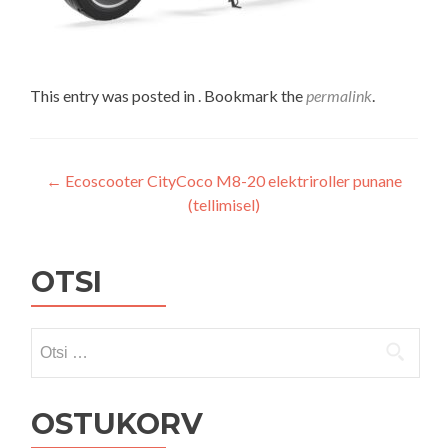
This entry was posted in . Bookmark the
permalink
.
Navigeerimine
←
Ecoscooter CityCoco M8-20 elektriroller punane
(tellimisel)
OTSI
Otsi:
OSTUKORV