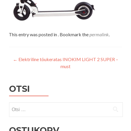
This entry was posted in . Bookmark the
permalink
.
Navigeerimine
←
Elektriline tõukeratas INOKIM LIGHT 2 SUPER –
must
OTSI
Otsi:
OSTUKORV