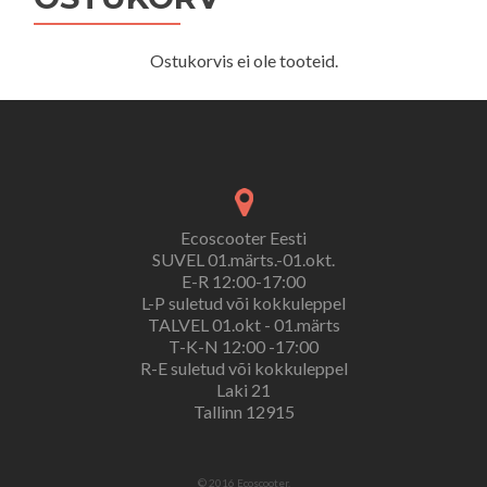
Ostukorvis ei ole tooteid.
Ecoscooter Eesti
SUVEL 01.märts.-01.okt.
E-R 12:00-17:00
L-P suletud või kokkuleppel
TALVEL 01.okt - 01.märts
T-K-N 12:00 -17:00
R-E suletud või kokkuleppel
Laki 21
Tallinn 12915
© 2016 Ecoscooter.