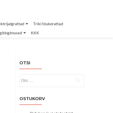
ektrijalgrattad
Triki tõukerattad
itingimused
KKK
OTSI
Otsi:
OSTUKORV