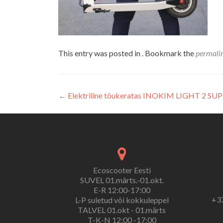
This entry was posted in . Bookmark the
permali
Navigeerimine
←
Elektriline tõukeratas INOKIM LIGHT 2 SUP
Ecoscooter Eesti
SUVEL 01.märts.-01.okt.
E-R 12:00-17:00
+37
L-P suletud või kokkuleppel
TALVEL 01.okt - 01.märts
T-K-N 12:00 -17:00