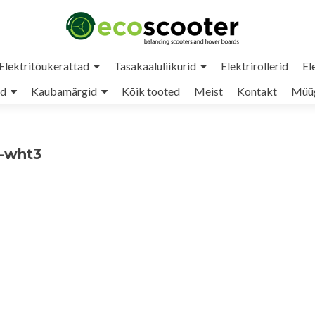
Elektritõukerattad
Tasakaaluliikurid
Elektrirollerid
El
ud
Kaubamärgid
Kõik tooted
Meist
Kontakt
Müüg
r-wht3