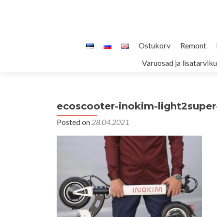
Skip
Ostukorv
Remont
to
Varuosad ja lisatarvik
content
ecoscooter-inokim-light2supe
Posted on
28.04.2021