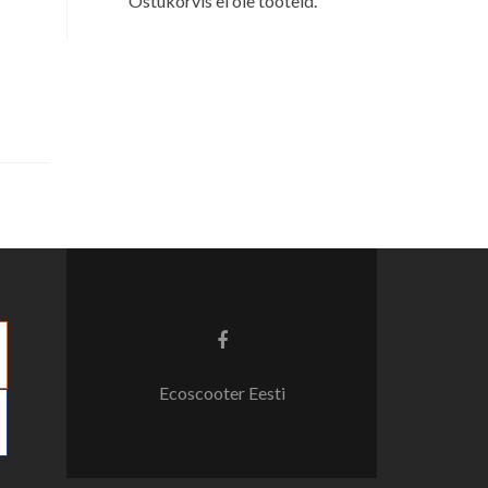
Ostukorvis ei ole tooteid.
Facebook
link
Ecoscooter Eesti