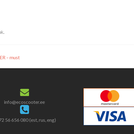
nk
.
ER – must
info@ecoscooter.ee
2 56 656 080 (est, rus, eng)