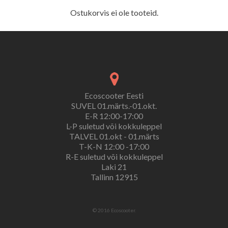
Ostukorvis ei ole tooteid.
Ecoscooter Eesti
SUVEL 01.märts.-01.okt.
E-R 12:00-17:00
L-P suletud või kokkuleppel
TALVEL 01.okt - 01.märts
T-K-N 12:00 -17:00
R-E suletud või kokkuleppel
Laki 21
Tallinn 12915
© 2016 Ecoscooter.