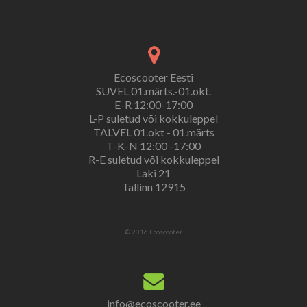
Ecoscooter Eesti
SUVEL 01.märts.-01.okt.
E-R 12:00-17:00
L-P suletud või kokkuleppel
TALVEL 01.okt - 01.märts
T-K-N 12:00 -17:00
R-E suletud või kokkuleppel
Laki 21
Tallinn 12915
© 2016 Ecoscooter.
info@ecoscooter.ee