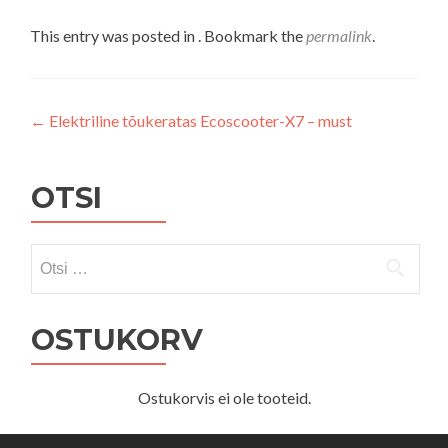
This entry was posted in . Bookmark the
permalink
.
Navigeerimine
←
Elektriline tõukeratas Ecoscooter-X7 – must
OTSI
Otsi:
OSTUKORV
Ostukorvis ei ole tooteid.