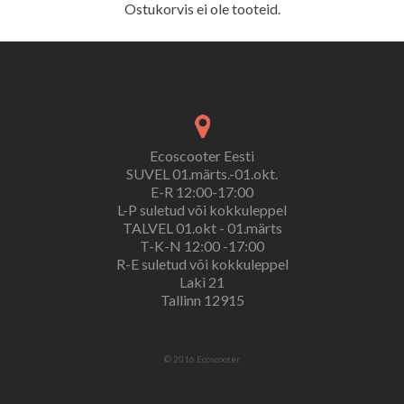
Ostukorvis ei ole tooteid.
Ecoscooter Eesti
SUVEL 01.märts.-01.okt.
E-R 12:00-17:00
L-P suletud või kokkuleppel
TALVEL 01.okt - 01.märts
T-K-N 12:00 -17:00
R-E suletud või kokkuleppel
Laki 21
Tallinn 12915
© 2016 Ecoscooter.