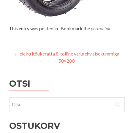
This entry was posted in . Bookmark the
permalink
.
Navigeerimine
←
elektritõukeratta 8-tolline varurehv sisekummiga
50×200
OTSI
Otsi:
OSTUKORV