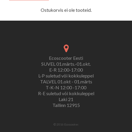
Ostukorvis ei ole tooteid.
Ecoscooter Eesti
SUVEL 01.märts.-01.okt.
E-R 12:00-17:00
L-P suletud või kokkuleppel
TALVEL 01.okt - 01.märts
T-K-N 12:00 -17:00
R-E suletud või kokkuleppel
Laki 21
Tallinn 12915
© 2016 Ecoscooter.