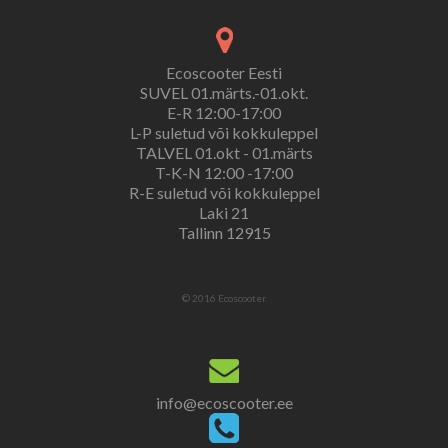
Ecoscooter Eesti
SUVEL 01.märts.-01.okt.
E-R 12:00-17:00
L-P suletud või kokkuleppel
TALVEL 01.okt - 01.märts
T-K-N 12:00 -17:00
R-E suletud või kokkuleppel
Laki 21
Tallinn 12915
© 2016 Ecoscooter.
info@ecoscooter.ee