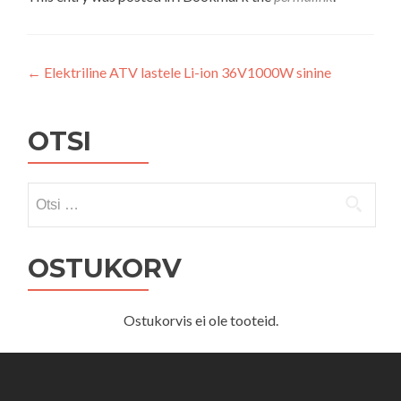
Navigeerimine
←
Elektriline ATV lastele Li-ion 36V1000W sinine
OTSI
Otsi:
OSTUKORV
Ostukorvis ei ole tooteid.