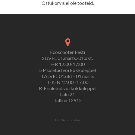
Ostukorvis ei ole tooteid.
Ecoscooter Eesti
SUVEL 01.märts.-01.okt.
E-R 12:00-17:00
L-P suletud või kokkuleppel
TALVEL 01.okt - 01.märts
T-K-N 12:00 -17:00
R-E suletud või kokkuleppel
Laki 21
Tallinn 12915
© 2016 Ecoscooter.