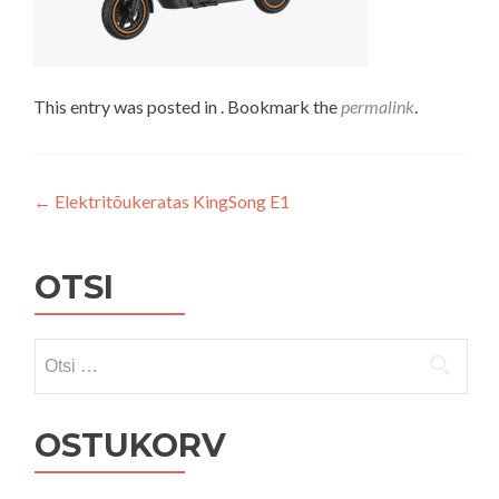
This entry was posted in . Bookmark the
permalink
.
Navigeerimine
←
Elektritõukeratas KingSong E1
OTSI
Otsi:
OSTUKORV