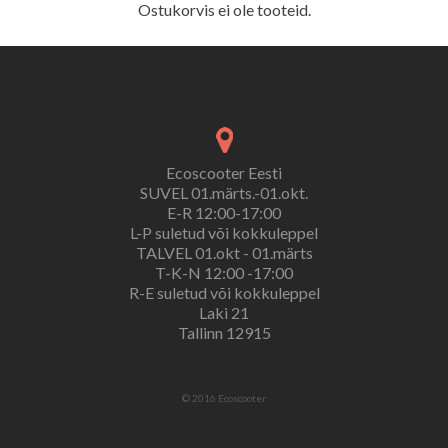
Ostukorvis ei ole tooteid.
Ecoscooter Eesti
SUVEL 01.märts.-01.okt.
E-R 12:00-17:00
L-P suletud või kokkuleppel
TALVEL 01.okt - 01.märts
T-K-N 12:00 -17:00
R-E suletud või kokkuleppel
Laki 21
Tallinn 12915
© 2016 Ecoscooter.