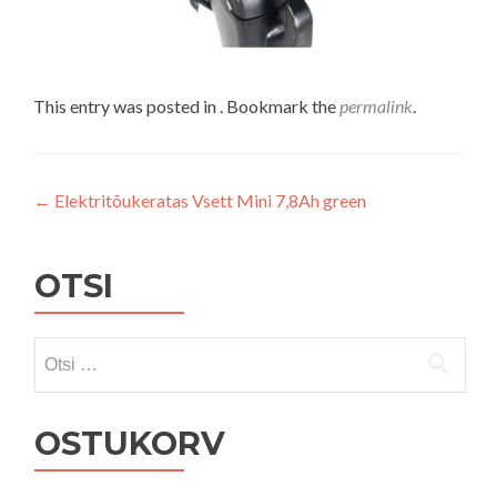
This entry was posted in . Bookmark the
permalink
.
Navigeerimine
←
Elektritõukeratas Vsett Mini 7,8Ah green
OTSI
Otsi:
OSTUKORV