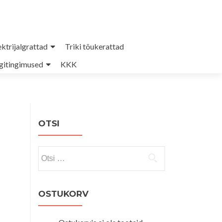
ektrijalgrattad
Triki tõukerattad
itingimused
KKK
OTSI
Otsi:
OSTUKORV