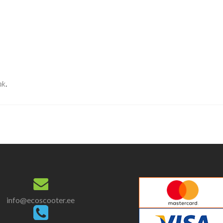
nk
.
info@ecoscooter.ee