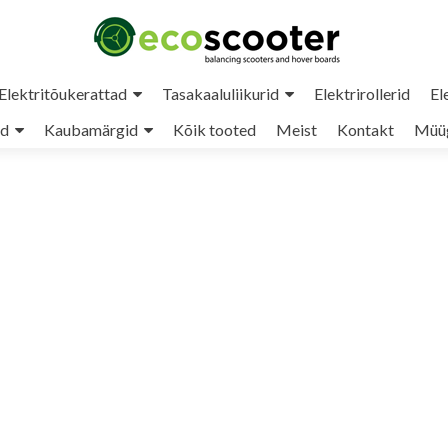
Elektritõukerattad
Tasakaaluliikurid
Elektrirollerid
El
ud
Kaubamärgid
Kõik tooted
Meist
Kontakt
Müüg