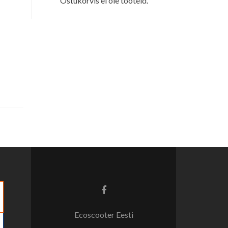
Ostukorvis ei ole tooteid.
Facebook
link
Ecoscooter Eesti