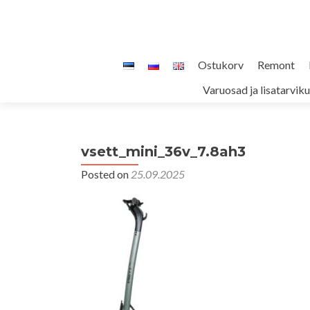
Skip
Ostukorv
Remont
to
Varuosad ja lisatarvik
content
vsett_mini_36v_7.8ah3
Posted on
25.09.2025