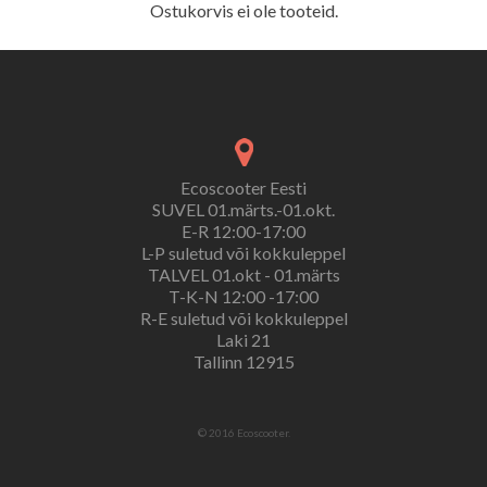
Ostukorvis ei ole tooteid.
Ecoscooter Eesti
SUVEL 01.märts.-01.okt.
E-R 12:00-17:00
L-P suletud või kokkuleppel
TALVEL 01.okt - 01.märts
T-K-N 12:00 -17:00
R-E suletud või kokkuleppel
Laki 21
Tallinn 12915
© 2016 Ecoscooter.