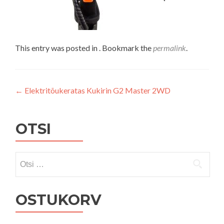
This entry was posted in . Bookmark the
permalink
.
Navigeerimine
←
Elektritõukeratas Kukirin G2 Master 2WD
OTSI
Otsi:
OSTUKORV