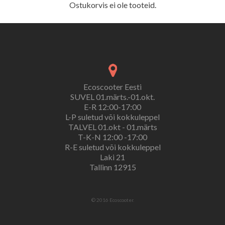
Ostukorvis ei ole tooteid.
Ecoscooter Eesti
SUVEL 01.märts.-01.okt.
E-R 12:00-17:00
L-P suletud või kokkuleppel
TALVEL 01.okt - 01.märts
T-K-N 12:00 -17:00
R-E suletud või kokkuleppel
Laki 21
Tallinn 12915
© 2016 Ecoscooter.