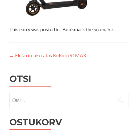
This entry was posted in . Bookmark the
permalink
.
Navigeerimine
←
Elektritõukeratas KuKirin S1MAX
OTSI
Otsi:
OSTUKORV