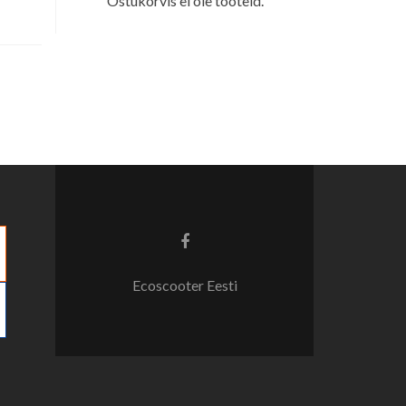
Ostukorvis ei ole tooteid.
Facebook
link
Ecoscooter Eesti