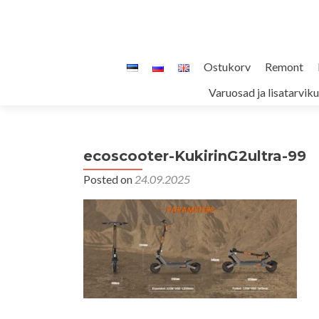
Skip
Ostukorv
Remont
to
Varuosad ja lisatarvik
content
ecoscooter-KukirinG2ultra-99
Posted on
24.09.2025