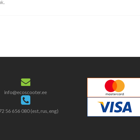
nk
.
info@ecoscooter.ee
2 56 656 080 (est, rus, eng)