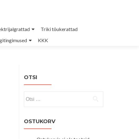
ektrijalgrattad
Triki tõukerattad
itingimused
KKK
OTSI
Otsi:
OSTUKORV