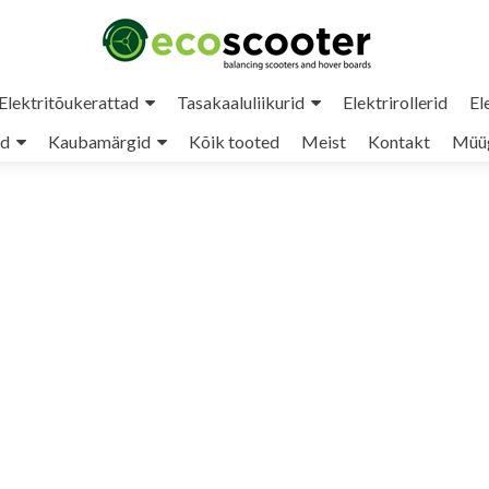
Elektritõukerattad
Tasakaaluliikurid
Elektrirollerid
El
ud
Kaubamärgid
Kõik tooted
Meist
Kontakt
Müüg