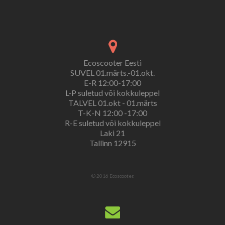
Ecoscooter Eesti
SUVEL 01.märts.-01.okt.
E-R 12:00-17:00
L-P suletud või kokkuleppel
TALVEL 01.okt - 01.märts
T-K-N 12:00 -17:00
R-E suletud või kokkuleppel
Laki 21
Tallinn 12915
© 2016 Ecoscooter.