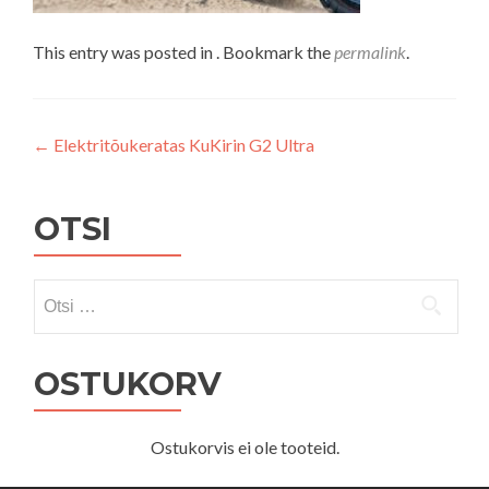
This entry was posted in . Bookmark the
permalink
.
Navigeerimine
←
Elektritõukeratas KuKirin G2 Ultra
OTSI
Otsi:
OSTUKORV
Ostukorvis ei ole tooteid.