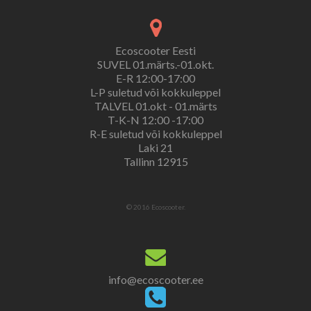
Ecoscooter Eesti
SUVEL 01.märts.-01.okt.
E-R 12:00-17:00
L-P suletud või kokkuleppel
TALVEL 01.okt - 01.märts
T-K-N 12:00 -17:00
R-E suletud või kokkuleppel
Laki 21
Tallinn 12915
© 2016 Ecoscooter.
info@ecoscooter.ee