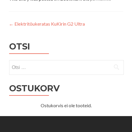
Navigeerimine
←
Elektritõukeratas KuKirin G2 Ultra
OTSI
Otsi:
OSTUKORV
Ostukorvis ei ole tooteid.