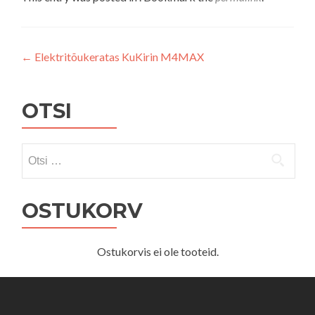
Navigeerimine
←
Elektritõukeratas KuKirin M4MAX
OTSI
Otsi:
OSTUKORV
Ostukorvis ei ole tooteid.