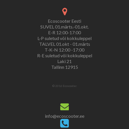
Ecoscooter Eesti
SUVEL 01.märts.-01.okt.
E-R 12:00-17:00
L-P suletud või kokkuleppel
TALVEL 01.okt - 01.märts
T-K-N 12:00 -17:00
R-E suletud või kokkuleppel
Laki 21
Tallinn 12915
© 2016 Ecoscooter.
info@ecoscooter.ee