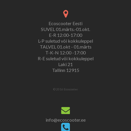
Ecoscooter Eesti
SUVEL 01.märts.-01.okt.
E-R 12:00-17:00
L-P suletud või kokkuleppel
TALVEL 01.okt - 01.märts
T-K-N 12:00 -17:00
R-E suletud või kokkuleppel
Laki 21
Tallinn 12915
© 2016 Ecoscooter.
info@ecoscooter.ee