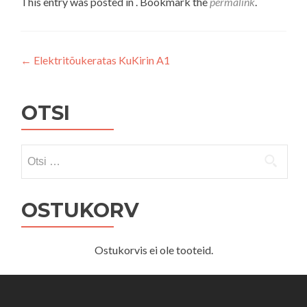
This entry was posted in . Bookmark the
permalink
.
Navigeerimine
←
Elektritõukeratas KuKirin A1
OTSI
Otsi:
OSTUKORV
Ostukorvis ei ole tooteid.