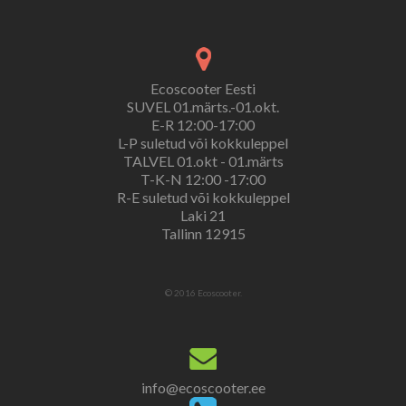
Ecoscooter Eesti
SUVEL 01.märts.-01.okt.
E-R 12:00-17:00
L-P suletud või kokkuleppel
TALVEL 01.okt - 01.märts
T-K-N 12:00 -17:00
R-E suletud või kokkuleppel
Laki 21
Tallinn 12915
© 2016 Ecoscooter.
info@ecoscooter.ee