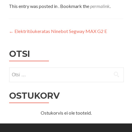
This entry was posted in . Bookmark the
permalink
.
Navigeerimine
←
Elektritõukeratas Ninebot Segway MAX G2 E
OTSI
Otsi:
OSTUKORV
Ostukorvis ei ole tooteid.