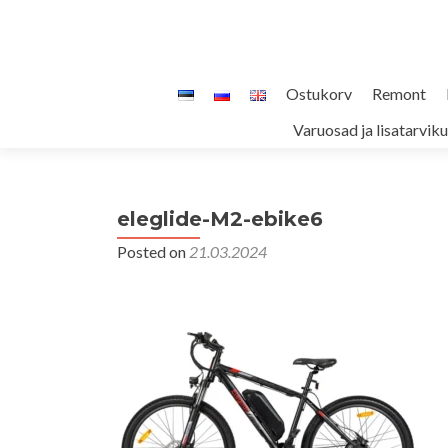
Skip
Ostukorv
Remont
to
Varuosad ja lisatarvik
content
eleglide-M2-ebike6
Posted on
21.03.2024