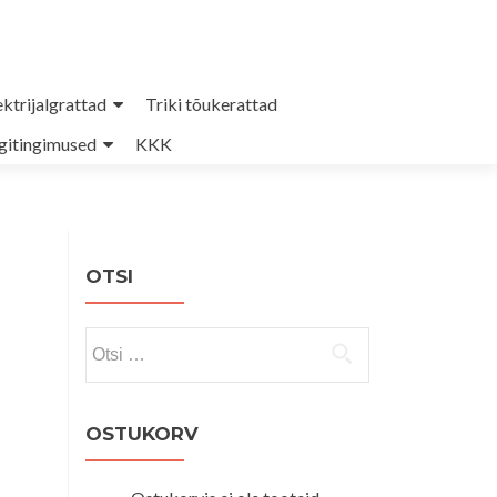
ektrijalgrattad
Triki tõukerattad
itingimused
KKK
OTSI
Otsi:
OSTUKORV