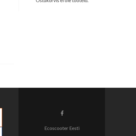
Ostukorvis ei ole tooteid.
Facebook
link
Ecoscooter Eesti