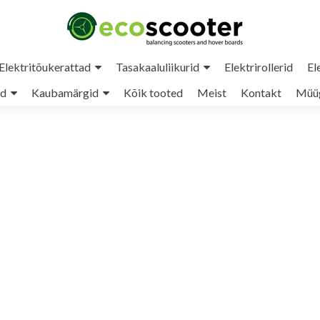
Elektritõukerattad
Tasakaaluliikurid
Elektrirollerid
El
ud
Kaubamärgid
Kõik tooted
Meist
Kontakt
Müüg