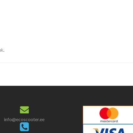
nk
.
info@ecoscooter.ee