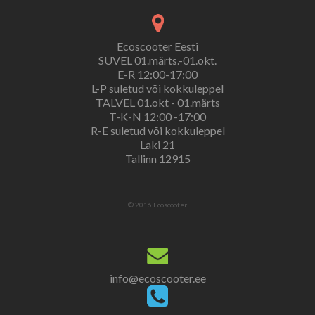
Ecoscooter Eesti
SUVEL 01.märts.-01.okt.
E-R 12:00-17:00
L-P suletud või kokkuleppel
TALVEL 01.okt - 01.märts
T-K-N 12:00 -17:00
R-E suletud või kokkuleppel
Laki 21
Tallinn 12915
© 2016 Ecoscooter.
info@ecoscooter.ee