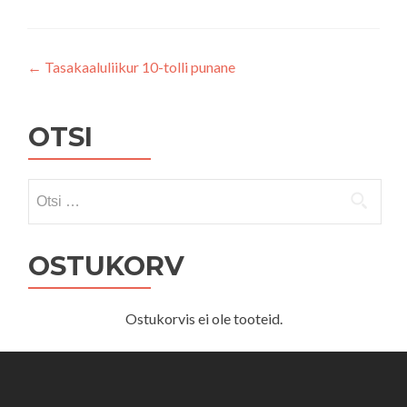
Navigeerimine
←
Tasakaaluliikur 10-tolli punane
OTSI
Otsi:
OSTUKORV
Ostukorvis ei ole tooteid.