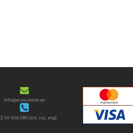
info@ecoscooter.ee
2 56 656 080 (est, rus, eng)