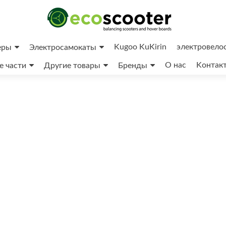
Kugoo KuKirin
электрoвело
еры
Электросамокаты
O нас
Kонтак
е части
Другие товары
Бренды