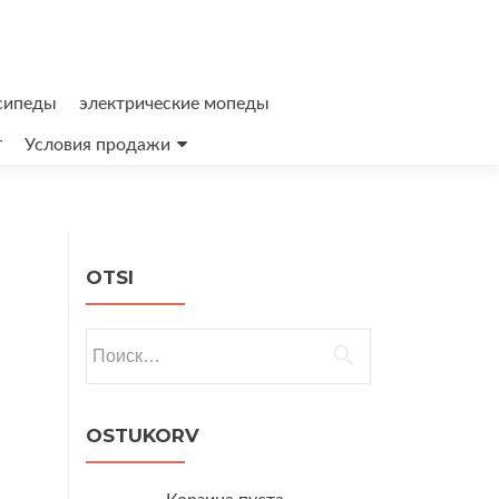
сипеды
электрические мопеды
т
Условия продажи
OTSI
Найти:
OSTUKORV