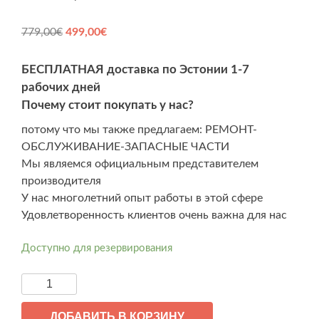
Первоначальная
Текущая
779,00
€
499,00
€
цена
цена:
составляла
499,00€.
БЕСПЛАТНАЯ доставка по Эстонии 1-7
779,00€.
рабочих дней
Почему стоит покупать у нас?
потому что мы также предлагаем: РЕМОНТ-
ОБСЛУЖИВАНИЕ-ЗАПАСНЫЕ ЧАСТИ
Мы являемся официальным представителем
производителя
У нас многолетний опыт работы в этой сфере
Удовлетворенность клиентов очень важна для нас
Доступно для резервирования
Количество
товара
Kukirin
ДОБАВИТЬ В КОРЗИНУ