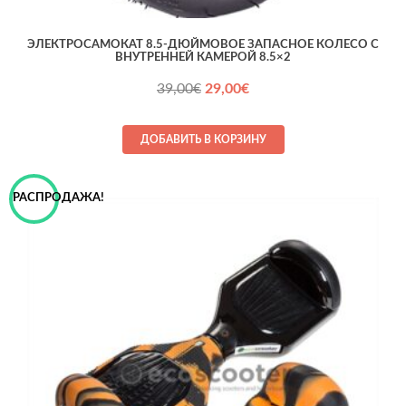
ЭЛЕКТРОСАМОКАТ 8.5-ДЮЙМОВОЕ ЗАПАСНОЕ КОЛЕСО С
ВНУТРЕННЕЙ КАМЕРОЙ 8.5×2
Первоначальная
Текущая
39,00
€
29,00
€
цена
цена:
составляла
29,00€.
ДОБАВИТЬ В КОРЗИНУ
39,00€.
РАСПРОДАЖА!