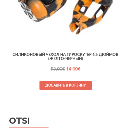
СИЛИКОНОВЫЙ ЧЕХОЛ НА ГИРОСКУТЕР 6.5 ДЮЙМОВ
(ЖЕЛТО-ЧЕРНЫЙ)
Первоначальная
Текущая
53,00
€
14,00
€
цена
цена:
составляла
14,00€.
ДОБАВИТЬ В КОРЗИНУ
53,00€.
OTSI