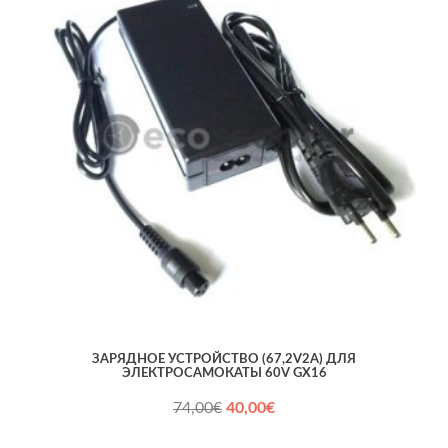
ЗАРЯДНОЕ УСТРОЙСТВО (67,2V2A) ДЛЯ
ЭЛЕКТРОСАМОКАТЫ 60V GX16
Первоначальная
Текущая
74,00
€
40,00
€
цена
цена:
составляла
40,00€.