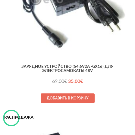
ЗАРЯДНОЕ УСТРОЙСТВО (54,6V2A -GX16) ДЛЯ
ЭЛЕКТРОСАМОКАТЫ 48V
Первоначальная
Текущая
69,00
€
35,00
€
цена
цена:
составляла
35,00€.
ДОБАВИТЬ В КОРЗИНУ
69,00€.
РАСПРОДАЖА!