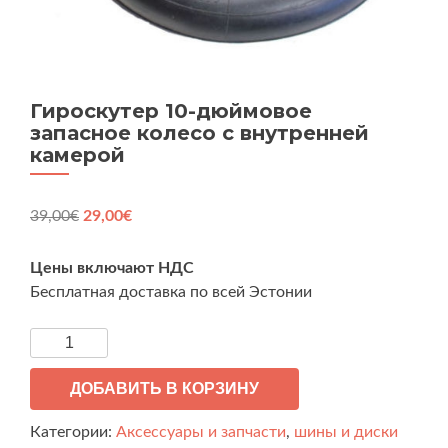
Гироскутер 10-дюймовое
запасное колесо с внутренней
камерой
Первоначальная
Текущая
39,00
€
29,00
€
цена
цена:
составляла
29,00€.
Цены включают НДС
39,00€.
Бесплатная доставка по всей Эстонии
Количество
товара
Гироскутер
ДОБАВИТЬ В КОРЗИНУ
10-
Категории:
Аксессуары и запчасти
,
шины и диски
дюймовое