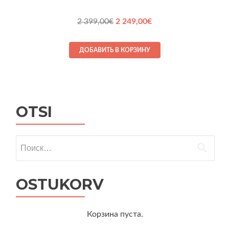
Первоначальная
Текущая
2 399,00
€
2 249,00
€
цена
цена:
составляла
2 249,00€.
ДОБАВИТЬ В КОРЗИНУ
2 399,00€.
OTSI
Найти:
OSTUKORV
Корзина пуста.