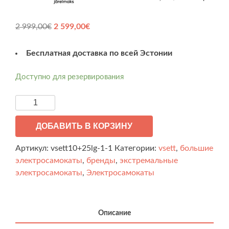
Первоначальная
Текущая
2 999,00
€
2 599,00
€
цена
цена:
составляла
2 599,00€.
Бесплатная доставка по всей Эстонии
2 999,00€.
Доступно для резервирования
Количество
товара
Электрocамокат
ДОБАВИТЬ В КОРЗИНУ
VSETT
Артикул:
vsett10+25lg-1-1
Категории:
vsett
,
большие
10+
электросамокаты
,
бренды
,
экстремальные
28Ah
электросамокаты
,
Электросамокаты
LG
Описание