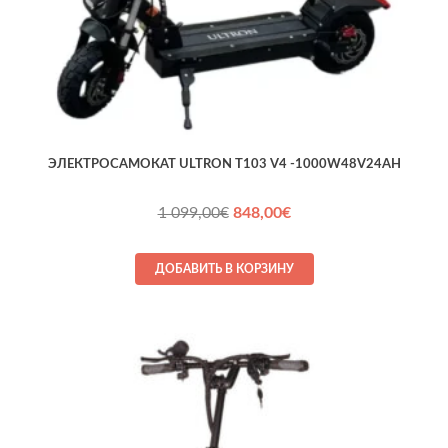
ЭЛЕКТРОСАМОКАТ ULTRON T103 V4 -1000W48V24AH
Первоначальная
Текущая
1 099,00
€
848,00
€
цена
цена:
составляла
848,00€.
ДОБАВИТЬ В КОРЗИНУ
1 099,00€.