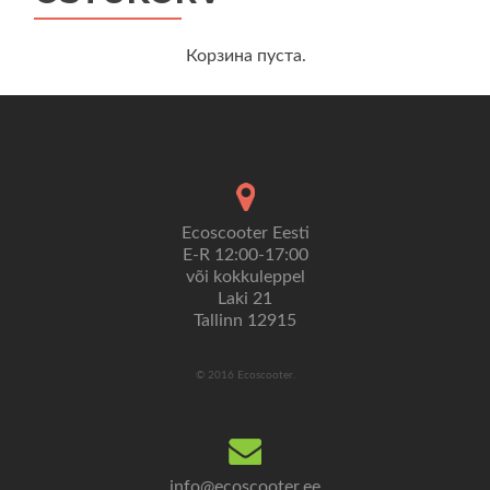
Корзина пуста.
Ecoscooter Eesti
E-R 12:00-17:00
või kokkuleppel
Laki 21
Tallinn 12915
© 2016 Ecoscooter.
info@ecoscooter.ee