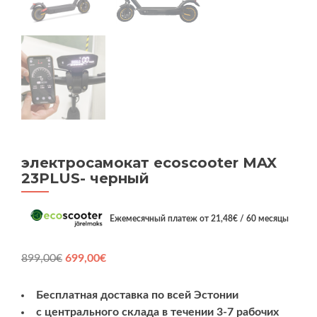
электросамокат ecoscooter MAX
23PLUS- черный
Eжемесячный платеж от
21,48
€
/ 60 месяцы
Первоначальная
Текущая
899,00
€
699,00
€
цена
цена:
составляла
699,00€.
Бесплатная доставка по всей Эстонии
899,00€.
c
центрального склада
в течении 3-7 рабочих