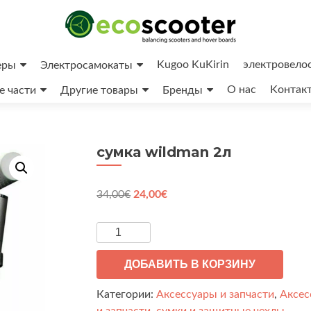
Kugoo KuKirin
электрoвело
еры
Электросамокаты
O нас
Kонтак
е части
Другие товары
Бренды
сумка wildman 2л
Первоначальная
Текущая
34,00
€
24,00
€
цена
цена:
составляла
24,00€.
Количество
34,00€.
товара
сумка
ДОБАВИТЬ В КОРЗИНУ
wildman
Категории:
Аксессуары и запчасти
,
Аксес
2л