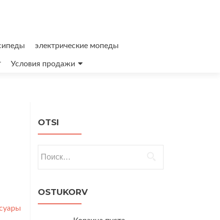
сипеды
электрические мопеды
т
Условия продажи
OTSI
Найти:
OSTUKORV
суары