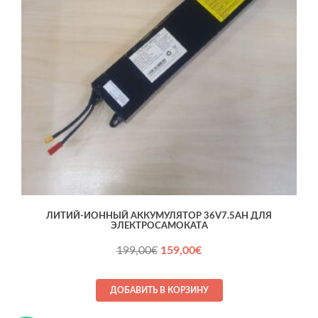
ЛИТИЙ-ИОННЫЙ АККУМУЛЯТОР 36V7.5AH ДЛЯ
ЭЛЕКТРОСАМОКАТA
Первоначальная
Текущая
199,00
€
159,00
€
цена
цена:
составляла
159,00€.
ДОБАВИТЬ В КОРЗИНУ
199,00€.