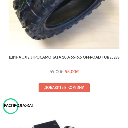
ШИНА ЭЛЕКТРОСАМОКАТA 100/65-6,5 OFFROAD TUBELESS
Первоначальная
Текущая
69,00
€
55,00
€
цена
цена:
составляла
55,00€.
ДОБАВИТЬ В КОРЗИНУ
69,00€.
РАСПРОДАЖА!