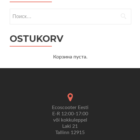
Найти:
OSTUKORV
Корзина пуста.
Ecoscooter Eesti
E-R 12:00-17:00
või kokkuleppel
Laki 21
Tallinn 12915