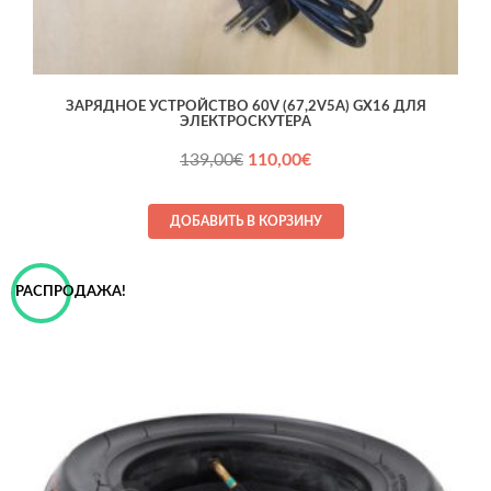
ЗАРЯДНОЕ УСТРОЙСТВО 60V (67,2V5A) GX16 ДЛЯ
ЭЛЕКТРОСКУТЕРA
Первоначальная
Текущая
139,00
€
110,00
€
цена
цена:
составляла
110,00€.
ДОБАВИТЬ В КОРЗИНУ
139,00€.
РАСПРОДАЖА!