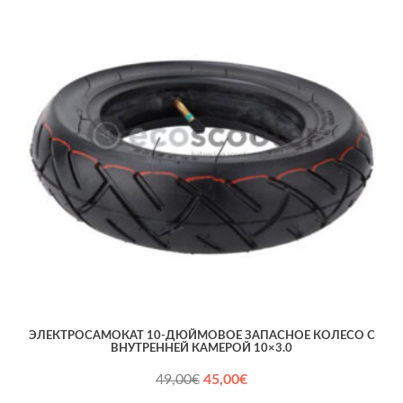
ЭЛЕКТРОСАМОКАТ 10-ДЮЙМОВОЕ ЗАПАСНОЕ КОЛЕСО С
ВНУТРЕННЕЙ КАМЕРОЙ 10×3.0
Первоначальная
Текущая
49,00
€
45,00
€
цена
цена: