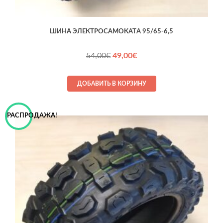
ШИНА ЭЛЕКТРОСАМОКАТA 95/65-6,5
Первоначальная
Текущая
54,00
€
49,00
€
цена
цена:
составляла
49,00€.
ДОБАВИТЬ В КОРЗИНУ
54,00€.
РАСПРОДАЖА!