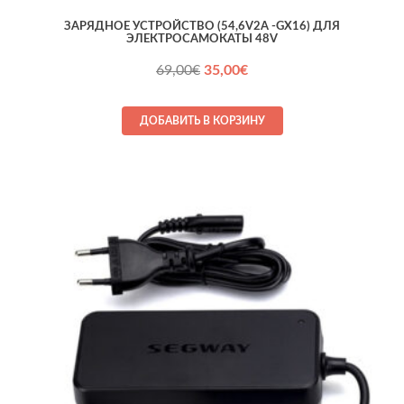
ЗАРЯДНОЕ УСТРОЙСТВО (54,6V2A -GX16) ДЛЯ
ЭЛЕКТРОСАМОКАТЫ 48V
Первоначальная
Текущая
69,00
€
35,00
€
цена
цена:
составляла
35,00€.
ДОБАВИТЬ В КОРЗИНУ
69,00€.