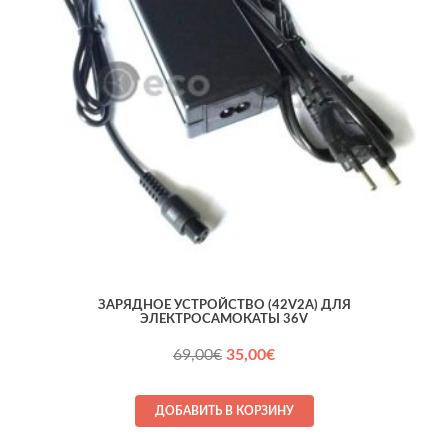
ЗАРЯДНОЕ УСТРОЙСТВО (42V2A) ДЛЯ
ЭЛЕКТРОСАМОКАТЫ 36V
Первоначальная
Текущая
69,00
€
35,00
€
цена
цена:
составляла
35,00€.
ДОБАВИТЬ В КОРЗИНУ
69,00€.