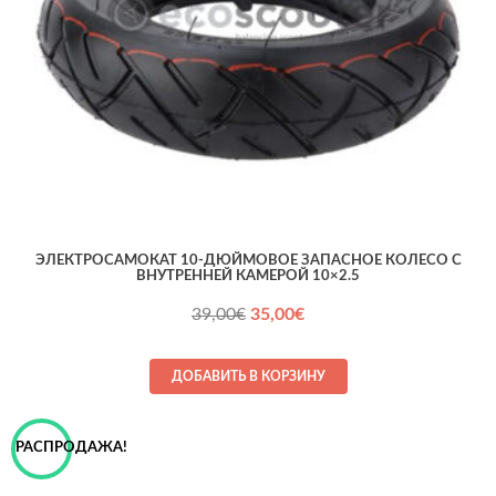
ЭЛЕКТРОСАМОКАТ 10-ДЮЙМОВОЕ ЗАПАСНОЕ КОЛЕСО С
ВНУТРЕННЕЙ КАМЕРОЙ 10×2.5
Первоначальная
Текущая
39,00
€
35,00
€
цена
цена:
составляла
35,00€.
ДОБАВИТЬ В КОРЗИНУ
39,00€.
РАСПРОДАЖА!