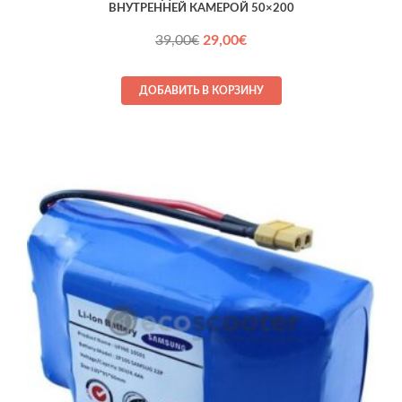
ВНУТРЕННЕЙ КАМЕРОЙ 50×200
Первоначальная
Текущая
39,00
€
29,00
€
цена
цена:
составляла
29,00€.
ДОБАВИТЬ В КОРЗИНУ
39,00€.