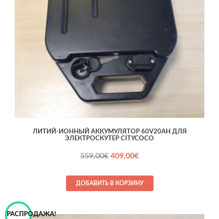
ЛИТИЙ-ИОННЫЙ АККУМУЛЯТОР 60V20AH ДЛЯ
ЭЛЕКТРОСКУТЕР CITYCOCO
Первоначальная
Текущая
559,00
€
409,00
€
цена
цена:
составляла
409,00€.
ДОБАВИТЬ В КОРЗИНУ
559,00€.
РАСПРОДАЖА!