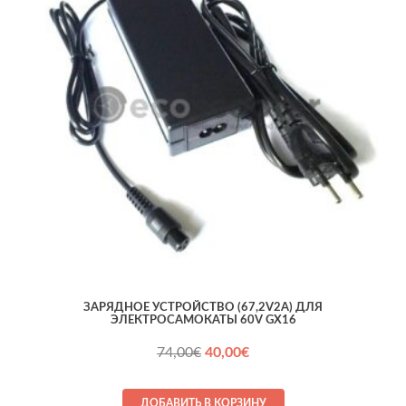
ЗАРЯДНОЕ УСТРОЙСТВО (67,2V2A) ДЛЯ
ЭЛЕКТРОСАМОКАТЫ 60V GX16
Первоначальная
Текущая
74,00
€
40,00
€
цена
цена:
составляла
40,00€.
ДОБАВИТЬ В КОРЗИНУ
74,00€.