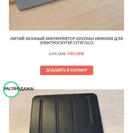
ЛИТИЙ-ИОННЫЙ АККУМУЛЯТОР 60V20AH НИЖНЯЯ ДЛЯ
ЭЛЕКТРОСКУТЕР CITYCOCO
Первоначальная
Текущая
549,00
€
440,00
€
цена
цена:
составляла
440,00€.
ДОБАВИТЬ В КОРЗИНУ
549,00€.
РАСПРОДАЖА!