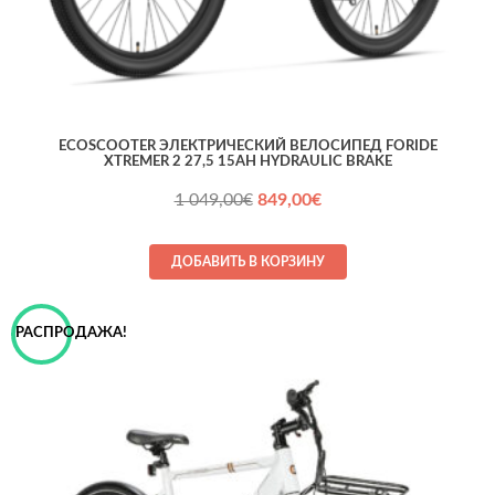
ECOSCOOTER ЭЛЕКТРИЧЕСКИЙ ВЕЛОСИПЕД FORIDE
XTREMER 2 27,5 15AH HYDRAULIC BRAKE
Первоначальная
Текущая
1 049,00
€
849,00
€
цена
цена:
составляла
849,00€.
ДОБАВИТЬ В КОРЗИНУ
1 049,00€.
РАСПРОДАЖА!