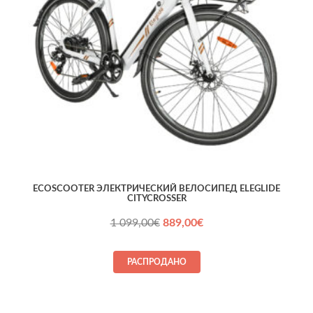
ECOSCOOTER ЭЛЕКТРИЧЕСКИЙ ВЕЛОСИПЕД ELEGLIDE
CITYCROSSER
Первоначальная
Текущая
1 099,00
€
889,00
€
цена
цена:
составляла
889,00€.
РАСПРОДАНО
1 099,00€.