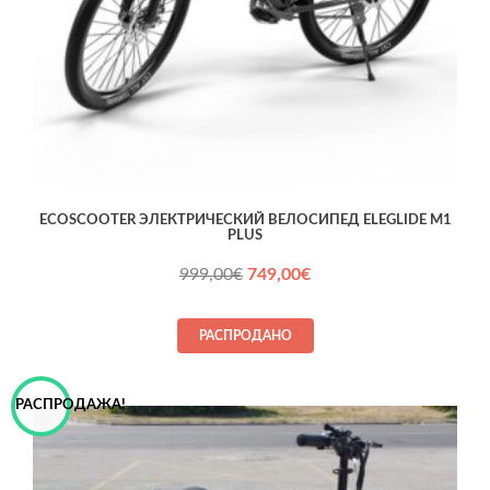
ECOSCOOTER ЭЛЕКТРИЧЕСКИЙ ВЕЛОСИПЕД ELEGLIDE M1
PLUS
Первоначальная
Текущая
999,00
€
749,00
€
цена
цена:
составляла
749,00€.
РАСПРОДАНО
999,00€.
РАСПРОДАЖА!