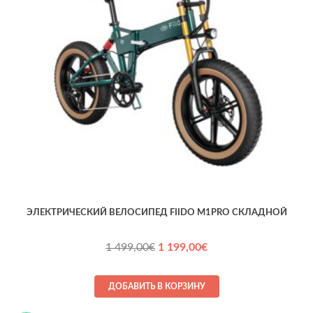
ЭЛЕКТРИЧЕСКИЙ ВЕЛОСИПЕД FIIDO M1PRO СКЛАДНОЙ
Первоначальная
Текущая
1 499,00
€
1 199,00
€
цена
цена:
составляла
1 199,00€.
ДОБАВИТЬ В КОРЗИНУ
1 499,00€.