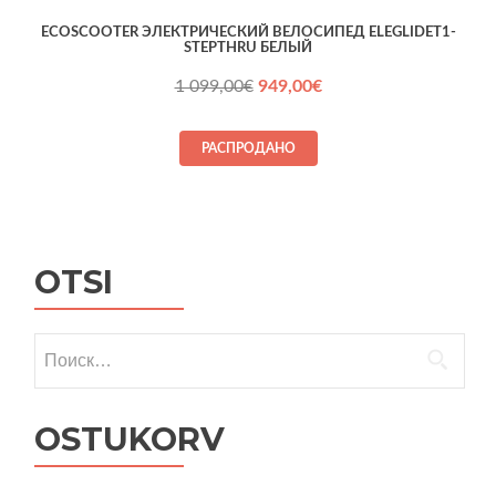
ECOSCOOTER ЭЛЕКТРИЧЕСКИЙ ВЕЛОСИПЕД ELEGLIDET1-
STEPTHRU БЕЛЫЙ
Первоначальная
Текущая
1 099,00
€
949,00
€
цена
цена:
составляла
949,00€.
РАСПРОДАНО
1 099,00€.
OTSI
Найти:
OSTUKORV