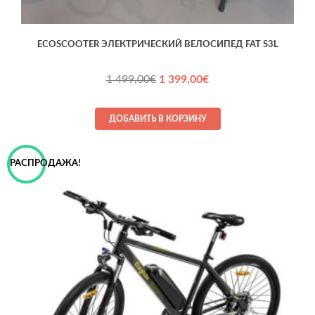
ECOSCOOTER ЭЛЕКТРИЧЕСКИЙ ВЕЛОСИПЕД FAT S3L
Первоначальная
Текущая
1 499,00
€
1 399,00
€
цена
цена:
составляла
1 399,00€.
ДОБАВИТЬ В КОРЗИНУ
1 499,00€.
РАСПРОДАЖА!