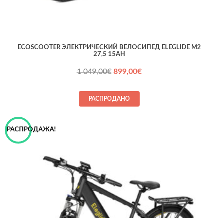
ECOSCOOTER ЭЛЕКТРИЧЕСКИЙ ВЕЛОСИПЕД ELEGLIDE M2
27,5 15AH
Первоначальная
Текущая
1 049,00
€
899,00
€
цена
цена:
составляла
899,00€.
РАСПРОДАНО
1 049,00€.
РАСПРОДАЖА!