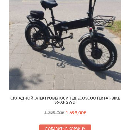
CКЛАДНОЙ ЭЛЕКТРOВЕЛОСИПЕД ECOSCOOTER FAT-BIKE
S6-XP 2WD
Первоначальная
Текущая
1 799,00
€
1 699,00
€
цена
цена:
составляла
1 699,00€.
ДОБАВИТЬ В КОРЗИНУ
1 799,00€.