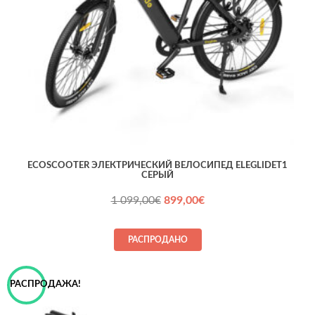
ECOSCOOTER ЭЛЕКТРИЧЕСКИЙ ВЕЛОСИПЕД ELEGLIDET1
СЕРЫЙ
Первоначальная
Текущая
1 099,00
€
899,00
€
цена
цена:
составляла
899,00€.
РАСПРОДАНО
1 099,00€.
РАСПРОДАЖА!