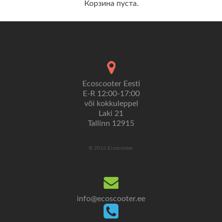
Корзина пуста.
Ecoscooter Eesti
E-R 12:00-17:00
või kokkuleppel
Laki 21
Tallinn 12915
© 2016 Ecoscooter.
info@ecoscooter.ee