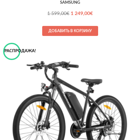
SAMSUNG
Первоначальная
Текущая
1 599,00
€
1 249,00
€
цена
цена:
составляла
1 249,00€.
ДОБАВИТЬ В КОРЗИНУ
1 599,00€.
РАСПРОДАЖА!